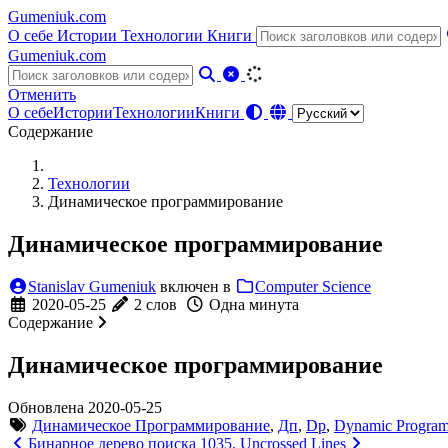
Gumeniuk.com
О себе
Истории
Технологии
Книги
Gumeniuk.com
Отменить
О себе
Истории
Технологии
Книги
Содержание
Технологии
Динамическое программирование
Динамическое программирование
Stanislav Gumeniuk
включен в
Computer Science
2020-05-25
2 слов
Одна минута
Содержание
Динамическое программирование
Oбновлена 2020-05-25
Динамическое Программирование
,
Дп
,
Dp
,
Dynamic Progra
Бинарное дерево поиска
1035. Uncrossed Lines