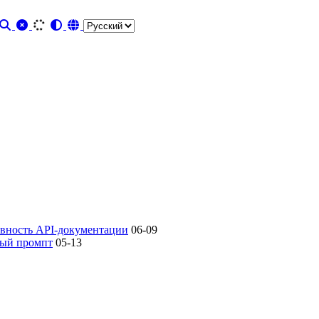
овность API-документации
06-09
овый промпт
05-13