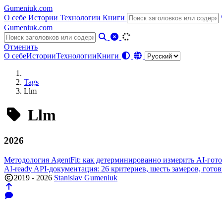
Gumeniuk.com
О себе
Истории
Технологии
Книги
Gumeniuk.com
Отменить
О себе
Истории
Технологии
Книги
Tags
Llm
Llm
2026
Методология AgentFit: как детерминированно измерить AI-гот
AI-ready API-документация: 26 критериев, шесть замеров, гот
2019 - 2026
Stanislav Gumeniuk